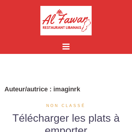
Aller
au
contenu
Auteur/autrice :
imaginrk
NON CLASSÉ
Télécharger les plats à
emporter