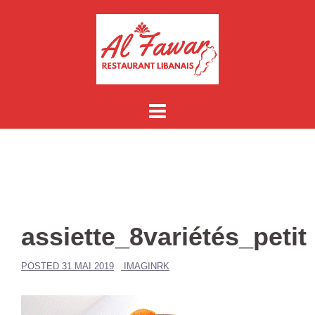
Aller
au
contenu
assiette_8variétés_petit
POSTED
31 MAI 2019
IMAGINRK